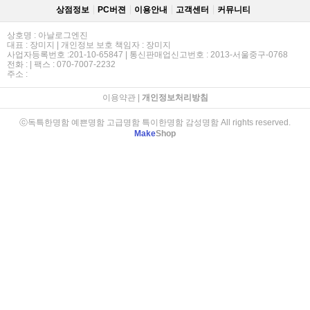
상점정보
PC버젼
이용안내
고객센터
커뮤니티
상호명 : 아날로그엔진
대표 : 장미지 | 개인정보 보호 책임자 : 장미지
사업자등록번호 :201-10-65847 | 통신판매업신고번호 : 2013-서울중구-0768
전화 : | 팩스 : 070-7007-2232
주소 :
이용약관
|
개인정보처리방침
ⓒ독특한명함 예쁜명함 고급명함 특이한명함 감성명함 All rights reserved.
Make
Shop